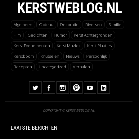
KERSTWEBLOG.NL
Algemeen
Cadeau
Decoratie
Diversen
Familie
Film
Gedichten
Humor
Kerst Achtergronden
Kerst Evenementen
Kerst Muziek
Kerst Plaatjes
Kerstboom
Knutselen
Nieuws
Persoonlijk
Recepten
Uncategorized
Verhalen
COPYRIGHT © KERSTWEBLOG.NL
LAATSTE BERICHTEN