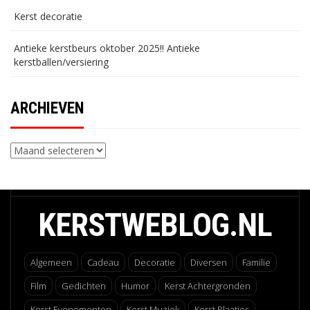
Kerst decoratie
Antieke kerstbeurs oktober 2025!! Antieke
kerstballen/versiering
ARCHIEVEN
Archieven
KERSTWEBLOG.NL
Algemeen
Cadeau
Decoratie
Diversen
Familie
Film
Gedichten
Humor
Kerst Achtergronden
Kerst Evenementen
Kerst Muziek
Kerst Plaatjes