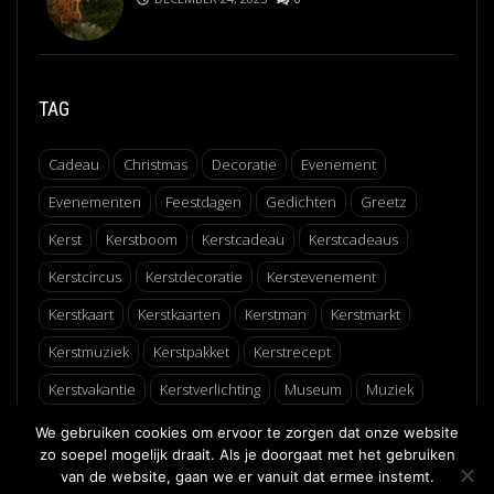
TAG
Cadeau
Christmas
Decoratie
Evenement
Evenementen
Feestdagen
Gedichten
Greetz
Kerst
Kerstboom
Kerstcadeau
Kerstcadeaus
Kerstcircus
Kerstdecoratie
Kerstevenement
Kerstkaart
Kerstkaarten
Kerstman
Kerstmarkt
Kerstmuziek
Kerstpakket
Kerstrecept
Kerstvakantie
Kerstverlichting
Museum
Muziek
Recept
Schaatsen
Winter
Winterfair
We gebruiken cookies om ervoor te zorgen dat onze website
zo soepel mogelijk draait. Als je doorgaat met het gebruiken
van de website, gaan we er vanuit dat ermee instemt.
↑