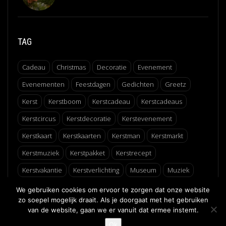
TAG
Cadeau
Christmas
Decoratie
Evenement
Evenementen
Feestdagen
Gedichten
Greetz
Kerst
Kerstboom
Kerstcadeau
Kerstcadeaus
Kerstcircus
Kerstdecoratie
Kerstevenement
Kerstkaart
Kerstkaarten
Kerstman
Kerstmarkt
Kerstmuziek
Kerstpakket
Kerstrecept
Kerstvakantie
Kerstverlichting
Museum
Muziek
Recept
Schaatsen
Winter
Winterfair
We gebruiken cookies om ervoor te zorgen dat onze website
zo soepel mogelijk draait. Als je doorgaat met het gebruiken
van de website, gaan we er vanuit dat ermee instemt.
↑
Ok