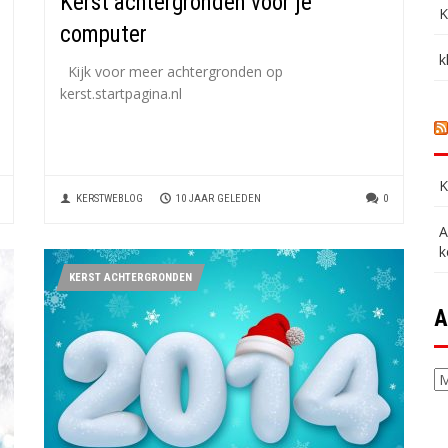
Kerst achtergronden voor je
K
computer
k
Kijk voor meer achtergronden op
kerst.startpagina.nl
K
KERSTWEBLOG
10 JAAR GELEDEN
0
A
k
KERST ACHTERGRONDEN
A
Ar