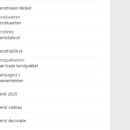
ersttruien Winkel
rstkaarten
erstkaarten
rstlinks
erstdate.nl
ersttop50.nl
rstpakketten
air trade kerstpakket
artpagina's
venementen
erst 2025
erst cadeau
erst decoratie