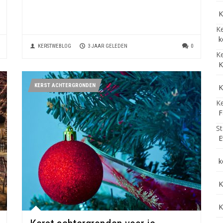
K
Ke
k
KERSTWEBLOG
3 JAAR GELEDEN
0
Ke
K
KERST ACHTERGRONDEN
K
Ke
F
St
E
k
K
K