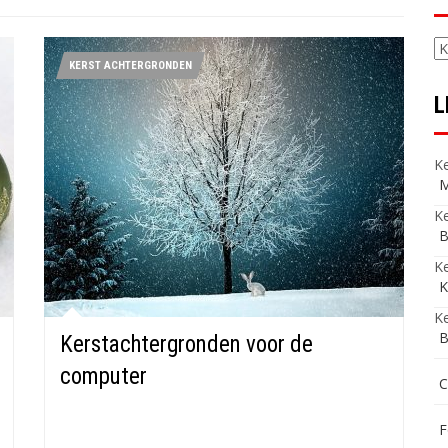
C
KERST ACHTERGRONDEN
L
Ke
M
Ke
B
K
K
Ke
B
Kerstachtergronden voor de
computer
C
F