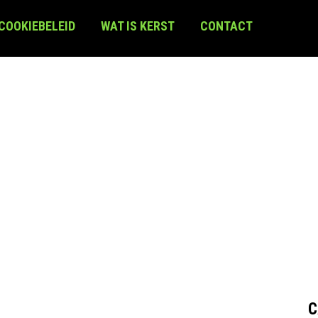
 COOKIEBELEID
WAT IS KERST
CONTACT
C