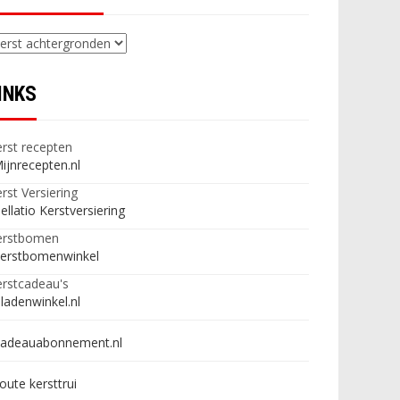
ategorieën
INKS
rst recepten
ijnrecepten.nl
rst Versiering
ellatio Kerstversiering
erstbomen
erstbomenwinkel
rstcadeau's
ladenwinkel.nl
adeauabonnement.nl
oute kersttrui