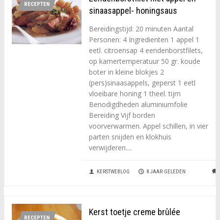
RECEPTEN
sinaasappel- honingsaus
Bereidingstijd: 20 minuten Aantal
Personen: 4 Ingredienten 1 appel 1
eetl. citroensap 4 eendenborstfilets,
op kamertemperatuur 50 gr. koude
boter in kleine blokjes 2
(pers)sinaasappels, geperst 1 eetl
vloeibare honing 1 theel. tijm
Benodigdheden aluminiumfolie
Bereiding Vijf borden
voorverwarmen. Appel schillen, in vier
parten snijden en klokhuis
verwijderen....
KERSTWEBLOG
8 JAAR GELEDEN
Kerst toetje creme brûlée
RECEPTEN