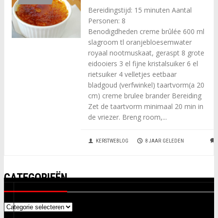
Bereidingstijd: 15 minuten Aantal
Personen: 8
Benodigdheden creme brûlée 600 ml
slagroom tl oranjebloesemwater
royaal nootmuskaat, geraspt 8 grote
eidooiers 3 el fijne kristalsuiker 6 el
rietsuiker 4 velletjes eetbaar
bladgoud (verfwinkel) taartvorm(a 20
cm) creme brulee brander Bereiding
Zet de taartvorm minimaal 20 min in
de vriezer. Breng room,...
KERSTWEBLOG
8 JAAR GELEDEN
CATEGORIEËN
Categorieën