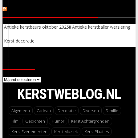
KERSTSPULLEN ADVERTENTIES
Antieke kerstbeurs oktober 2025!! Antieke kerstballen/versiering
Kerst decoratie
ARCHIEVEN
Archieven
KERSTWEBLOG.NL
Algemeen
Cadeau
Decoratie
Diversen
Familie
Film
Gedichten
Humor
Kerst Achtergronden
Kerst Evenementen
Kerst Muziek
Kerst Plaatjes