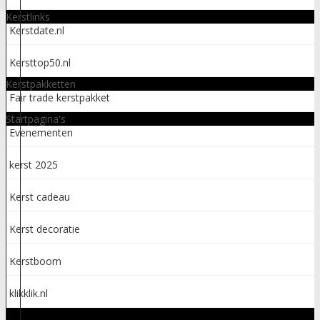
Kerstlinks
Kerstdate.nl
Kersttop50.nl
Kerstpakketten
Fair trade kerstpakket
Startpagina's
Evenementen
kerst 2025
Kerst cadeau
Kerst decoratie
Kerstboom
klikklik.nl