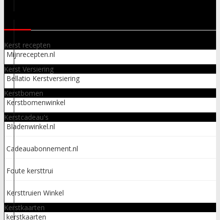
LINKS
Kerst recepten
Mijnrecepten.nl
Kerst Versiering
Bellatio Kerstversiering
Kerstbomen
Kerstbomenwinkel
Kerstcadeau's
Bladenwinkel.nl
Cadeauabonnement.nl
Foute kersttrui
Kersttruien Winkel
Kerstkaarten
kerstkaarten