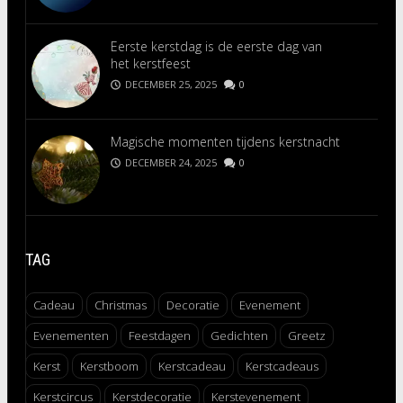
Eerste kerstdag is de eerste dag van
het kerstfeest
DECEMBER 25, 2025
0
Magische momenten tijdens kerstnacht
DECEMBER 24, 2025
0
TAG
Cadeau
Christmas
Decoratie
Evenement
Evenementen
Feestdagen
Gedichten
Greetz
Kerst
Kerstboom
Kerstcadeau
Kerstcadeaus
Kerstcircus
Kerstdecoratie
Kerstevenement