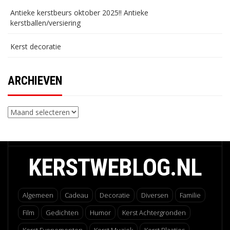
Antieke kerstbeurs oktober 2025!! Antieke
kerstballen/versiering
Kerst decoratie
ARCHIEVEN
Archieven
KERSTWEBLOG.NL
Algemeen
Cadeau
Decoratie
Diversen
Familie
Film
Gedichten
Humor
Kerst Achtergronden
Kerst Evenementen
Kerst Muziek
Kerst Plaatjes