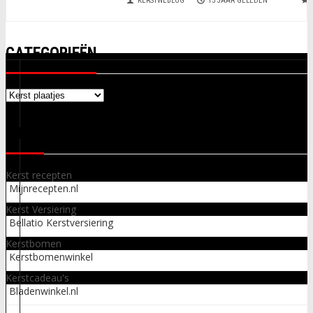
KERSTWEBLOG
15 JAAR GELEDEN
CATEGORIEËN
Categorieën
LINKS
Kerst recepten
Mijnrecepten.nl
Kerst Versiering
Bellatio Kerstversiering
Kerstbomen
Kerstbomenwinkel
Kerstcadeau's
Bladenwinkel.nl