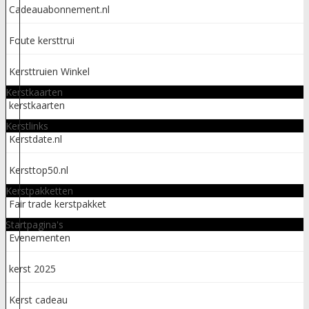
Cadeauabonnement.nl
Foute kersttrui
Kersttruien Winkel
Kerstkaarten
kerstkaarten
Kerstlinks
Kerstdate.nl
Kersttop50.nl
Kerstpakketten
Fair trade kerstpakket
Startpagina's
Evenementen
kerst 2025
Kerst cadeau