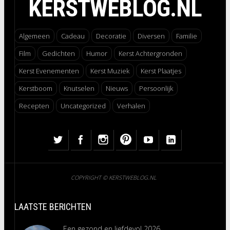
KERSTWEBLOG.NL
Algemeen
Cadeau
Decoratie
Diversen
Familie
Film
Gedichten
Humor
Kerst Achtergronden
Kerst Evenementen
Kerst Muziek
Kerst Plaatjes
Kerstboom
Knutselen
Nieuws
Persoonlijk
Recepten
Uncategorized
Verhalen
COPYRIGHT © KERSTWEBLOG.NL
LAATSTE BERICHTEN
Een gezond en liefdevol 2026