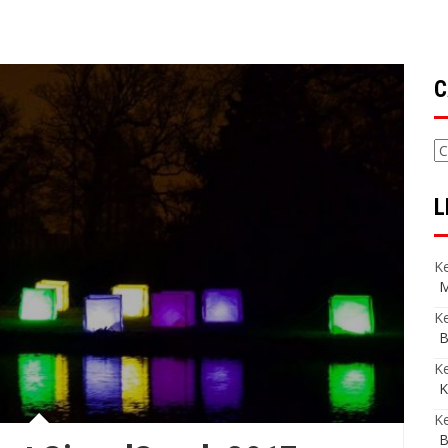
C
C
L
Ke
M
Ke
B
K
K
Ke
B