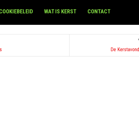
 COOKIEBELEID
WAT IS KERST
CONTACT
s
De Kerstavond