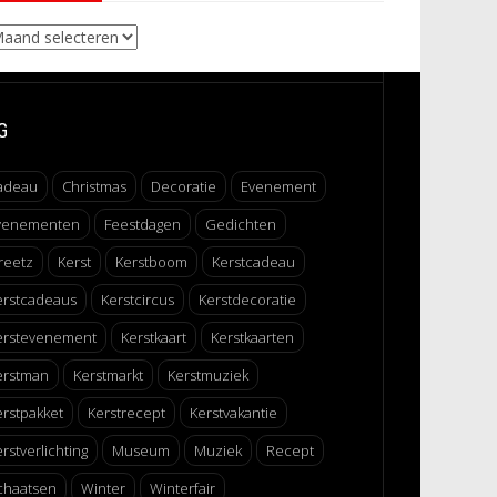
chieven
G
adeau
Christmas
Decoratie
Evenement
venementen
Feestdagen
Gedichten
reetz
Kerst
Kerstboom
Kerstcadeau
erstcadeaus
Kerstcircus
Kerstdecoratie
erstevenement
Kerstkaart
Kerstkaarten
erstman
Kerstmarkt
Kerstmuziek
erstpakket
Kerstrecept
Kerstvakantie
rstverlichting
Museum
Muziek
Recept
chaatsen
Winter
Winterfair