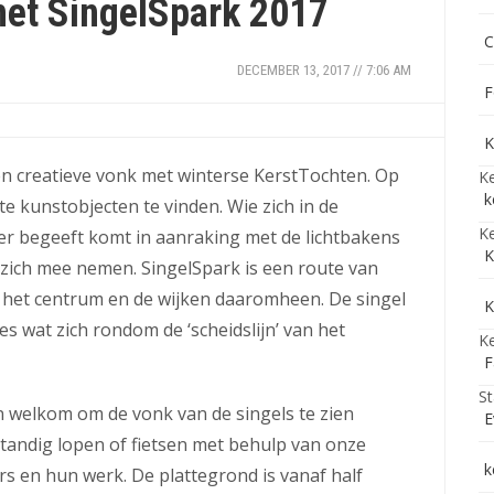
met SingelSpark 2017
C
DECEMBER 13, 2017 // 7:06 AM
F
K
een creatieve vonk met winterse KerstTochten. Op
Ke
k
hte kunstobjecten te vinden. Wie zich in de
Ke
er begeeft komt in aanraking met de lichtbakens
K
t zich mee nemen. SingelSpark is een route van
n het centrum en de wijken daaromheen. De singel
K
es wat zich rondom de ‘scheidslijn’ van het
Ke
F
St
n welkom om de vonk van de singels te zien
E
standig lopen of fietsen met behulp van onze
k
s en hun werk. De plattegrond is vanaf half