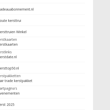
adeauabonnement.nl
oute kersttrui
ersttruien Winkel
rstkaarten
erstkaarten
rstlinks
erstdate.nl
ersttop50.nl
rstpakketten
air trade kerstpakket
artpagina's
venementen
erst 2025