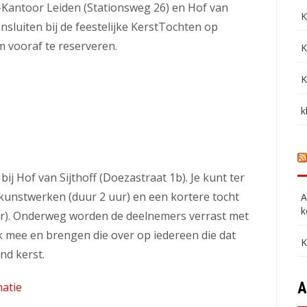
-Kantoor Leiden (Stationsweg 26) en Hof van
K
ansluiten bij de feestelijke KerstTochten op
 vooraf te reserveren.
K
K
k
j Hof van Sijthoff (Doezastraat 1b). Je kunt ter
 kunstwerken (duur 2 uur) en een kortere tocht
A
k
uur). Onderweg worden de deelnemers verrast met
 mee en brengen die over op iedereen die dat
K
nd kerst.
A
matie