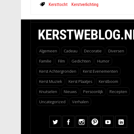
Kersttocht
Kerstverlichting
KERSTWEBLOG.N
Algemeen
Cadeau
Decoratie
Diversen
Familie
Film
Gedichten
Humor
Kerst Achtergronden
Kerst Evenementen
Kerst Muziek
Kerst Plaatjes
Kerstboom
Knutselen
Nieuws
Persoonlijk
Recepten
Uncategorized
Verhalen