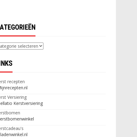
ATEGORIEËN
ategorieën
INKS
rst recepten
ijnrecepten.nl
rst Versiering
ellatio Kerstversiering
erstbomen
erstbomenwinkel
rstcadeau's
ladenwinkel.nl