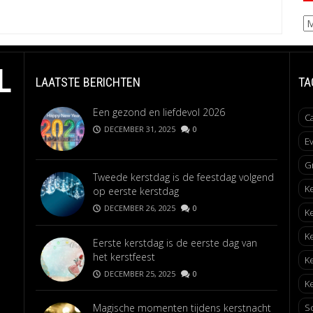
Ar
L
LAATSTE BERICHTEN
TA
Een gezond en liefdevol 2026
C
DECEMBER 31, 2025
0
E
G
Tweede kerstdag is de feestdag volgend
K
op eerste kerstdag
DECEMBER 26, 2025
0
K
K
Eerste kerstdag is de eerste dag van
het kerstfeest
K
DECEMBER 25, 2025
0
Ke
Magische momenten tijdens kerstnacht
S