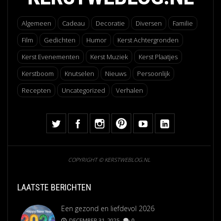
Algemeen
Cadeau
Decoratie
Diversen
Familie
Film
Gedichten
Humor
Kerst Achtergronden
Kerst Evenementen
Kerst Muziek
Kerst Plaatjes
Kerstboom
Knutselen
Nieuws
Persoonlijk
Recepten
Uncategorized
Verhalen
COPYRIGHT © KERSTWEBLOG.NL
LAATSTE BERICHTEN
Een gezond en liefdevol 2026
DECEMBER 31, 2025
0