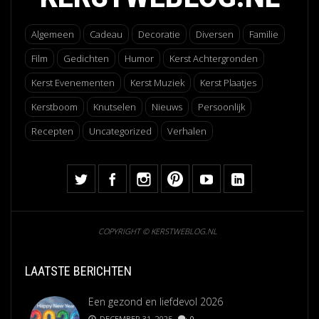
Algemeen
Cadeau
Decoratie
Diversen
Familie
Film
Gedichten
Humor
Kerst Achtergronden
Kerst Evenementen
Kerst Muziek
Kerst Plaatjes
Kerstboom
Knutselen
Nieuws
Persoonlijk
Recepten
Uncategorized
Verhalen
COPYRIGHT © KERSTWEBLOG.NL
LAATSTE BERICHTEN
Een gezond en liefdevol 2026
DECEMBER 31, 2025
0