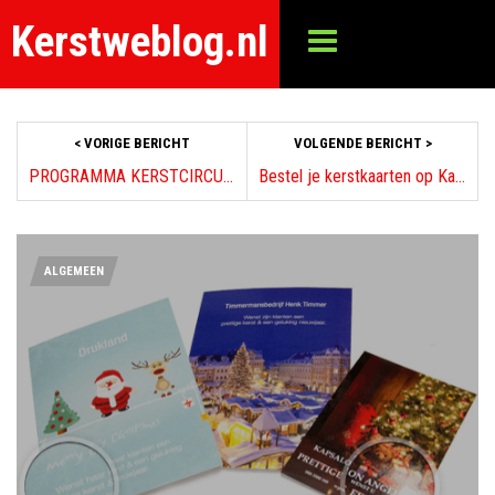
Kerstweblog.nl
< VORIGE BERICHT
VOLGENDE BERICHT >
PROGRAMMA KERSTCIRCUS AHOY COMPLEET!
Bestel je kerstkaarten op KaartWereld.nl
ALGEMEEN