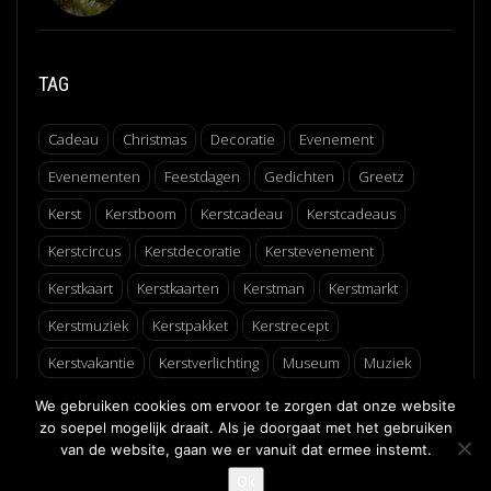
TAG
Cadeau
Christmas
Decoratie
Evenement
Evenementen
Feestdagen
Gedichten
Greetz
Kerst
Kerstboom
Kerstcadeau
Kerstcadeaus
Kerstcircus
Kerstdecoratie
Kerstevenement
Kerstkaart
Kerstkaarten
Kerstman
Kerstmarkt
Kerstmuziek
Kerstpakket
Kerstrecept
Kerstvakantie
Kerstverlichting
Museum
Muziek
Recept
Schaatsen
Winter
Winterfair
We gebruiken cookies om ervoor te zorgen dat onze website
zo soepel mogelijk draait. Als je doorgaat met het gebruiken
van de website, gaan we er vanuit dat ermee instemt.
↑
Ok