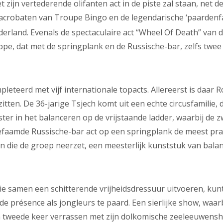
 zijn vertederende olifanten act in de piste zal staan, net 
crobaten van Troupe Bingo en de legendarische ‘paardenfamil
derland. Evenals de spectaculaire act “Wheel Of Death” van 
e, dat met de springplank en de Russische-bar, zelfs twee 
eteerd met vijf internationale topacts. Allereerst is daar 
itten. De 36-jarige Tsjech komt uit een echte circusfamilie, d
er in het balanceren op de vrijstaande ladder, waarbij de z
faamde Russische-bar act op een springplank de meest prac
 die de groep neerzet, een meesterlijk kunststuk van balan
ie samen een schitterende vrijheidsdressuur uitvoeren, kun
de présence als jongleurs te paard. Een sierlijke show, waa
tweede keer verrassen met zijn dolkomische zeeleeuwenshow