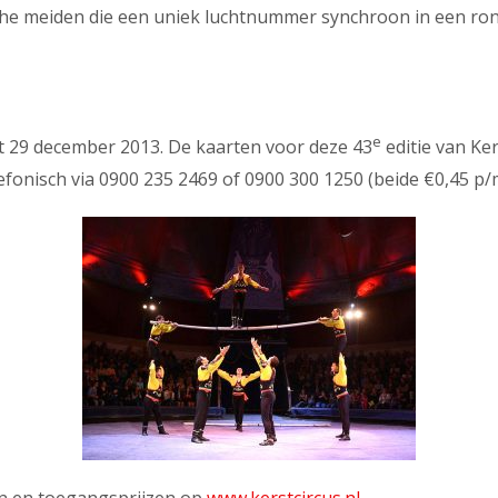
sche meiden die een uniek luchtnummer synchroon in een ro
e
et 29 december 2013. De kaarten voor deze 43
editie van Ker
lefonisch via 0900 235 2469 of 0900 300 1250 (beide €0,45 
en en toegangsprijzen op
www.kerstcircus.nl