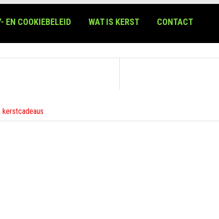
- EN COOKIEBELEID
WAT IS KERST
CONTACT
n kerstcadeaus