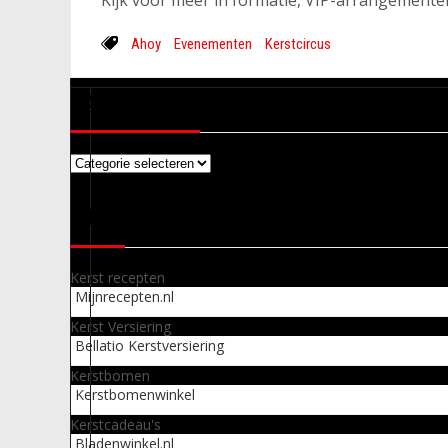
Ahoy
Evenementen
Kerstcircus
CATEGORIEËN
Categorieën
LINKS
Kerst recepten
Mijnrecepten.nl
Kerst Versiering
Bellatio Kerstversiering
Kerstbomen
Kerstbomenwinkel
Kerstcadeau's
Bladenwinkel.nl