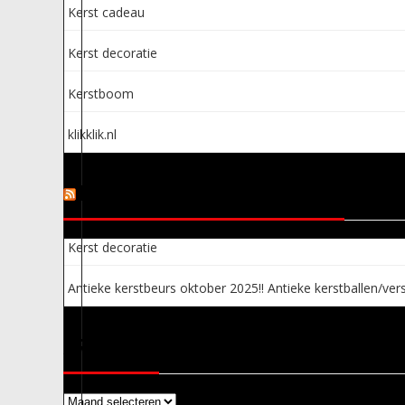
Kerst cadeau
Kerst decoratie
Kerstboom
klikklik.nl
KERSTSPULLEN ADVERTENTIES
Kerst decoratie
Antieke kerstbeurs oktober 2025!! Antieke kerstballen/vers
ARCHIEVEN
Archieven