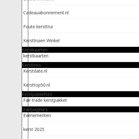
Cadeauabonnement.nl
Foute kersttrui
Kersttruien Winkel
Kerstkaarten
kerstkaarten
Kerstlinks
Kerstdate.nl
Kersttop50.nl
Kerstpakketten
Fair trade kerstpakket
Startpagina's
Evenementen
kerst 2025