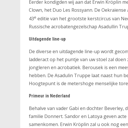
Eerder kondigden wij aan dat Erwin Kröplin met
Clown, het Duo Les Rossyann. De Oekraïense a
e
43
editie van het grootste kerstcircus van Ne
Russische acrobatengezelschap Asadullin Trupp
Uitdagende line-up
De diverse en uitdagende line-up wordt gecompl
ladderact op het puntje van uw stoel zal doen z
jongleren en acrobatiek. Berousek is een meest
hebben. De Asadulin Truppe laat naast hun be
Hoogtepunt is de metershoge menselijke toren
Primeur in Nederland
Behalve van vader Gabi en dochter Beverley, d
familie Donnert. Sandor en Latoya geven acte 
samenkomen. Erwin Kröplin zal u ook nog een 