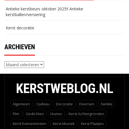
Antieke kerstbeurs oktober 2025!! Antieke
kerstballen/versiering
Kerst decoratie
ARCHIEVEN
Archieven
KERSTWEBLOG.NL
Algemeen
Cadeau
Decoratie
Diversen
Familie
Film
Gedichten
Humor
Kerst Achtergronden
Kerst Evenementen
Kerst Muziek
Kerst Plaatjes