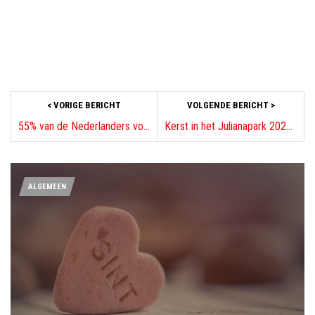
< VORIGE BERICHT
VOLGENDE BERICHT >
55% van de Nederlanders voelt druk om gezellig te doen
Kerst in het Julianapark 2025: de tiende editie!
ALGEMEEN