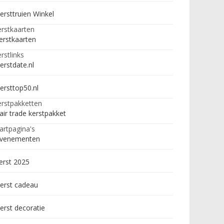
ersttruien Winkel
rstkaarten
erstkaarten
rstlinks
erstdate.nl
ersttop50.nl
rstpakketten
air trade kerstpakket
artpagina's
venementen
erst 2025
erst cadeau
erst decoratie