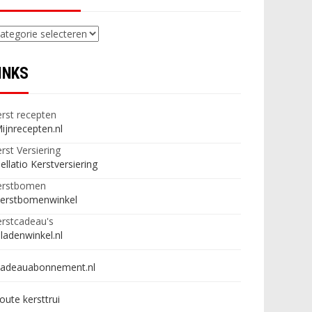
ategorieën
INKS
rst recepten
ijnrecepten.nl
rst Versiering
ellatio Kerstversiering
erstbomen
erstbomenwinkel
rstcadeau's
ladenwinkel.nl
adeauabonnement.nl
oute kersttrui