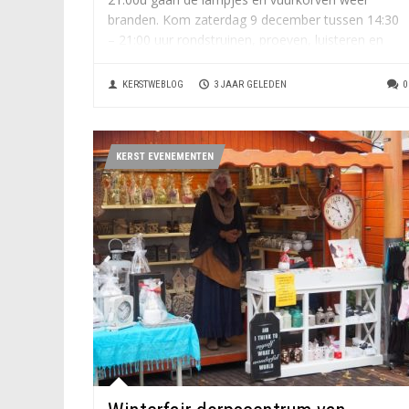
branden. Kom zaterdag 9 december tussen 14:30
– 21:00 uur rondstruinen, proeven, luisteren en
genieten op...
KERSTWEBLOG
3 JAAR GELEDEN
0
KERST EVENEMENTEN