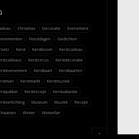
G
adeau
Christmas
Decoratie
Evenement
venementen
Feestdagen
Gedichten
reetz
Kerst
Kerstboom
Kerstcadeau
erstcadeaus
Kerstcircus
Kerstdecoratie
erstevenement
Kerstkaart
Kerstkaarten
erstman
Kerstmarkt
Kerstmuziek
erstpakket
Kerstrecept
Kerstvakantie
rstverlichting
Museum
Muziek
Recept
chaatsen
Winter
Winterfair
↑