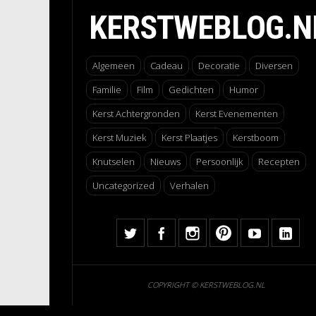
KERSTWEBLOG.N
Algemeen
Cadeau
Decoratie
Diversen
Familie
Film
Gedichten
Humor
Kerst Achtergronden
Kerst Evenementen
Kerst Muziek
Kerst Plaatjes
Kerstboom
Knutselen
Nieuws
Persoonlijk
Recepten
Uncategorized
Verhalen
COPYRIGHT © KERSTWEBLOG.NL