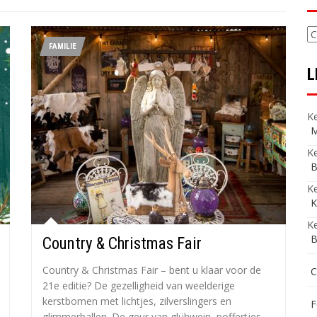
C
FAMILIE
L
Ke
M
Ke
B
K
K
Ke
B
Country & Christmas Fair
Country & Christmas Fair – bent u klaar voor de
C
21e editie? De gezelligheid van weelderige
kerstbomen met lichtjes, zilverslingers en
F
glimmerballen. De geur van glühwein, poffertjes