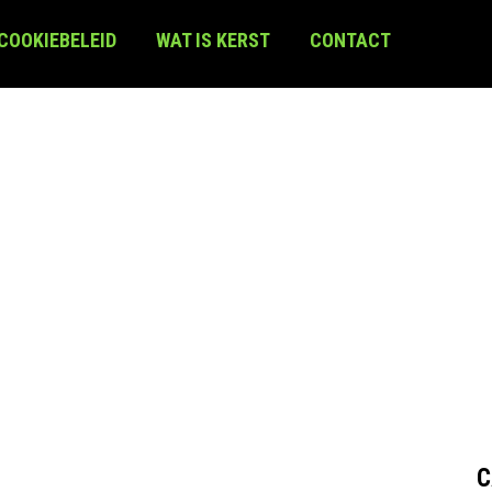
 COOKIEBELEID
WAT IS KERST
CONTACT
C