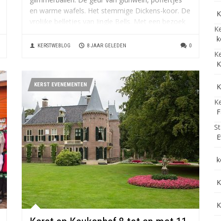
en warme wafels. Het stemmige Dickens-koor. De
K
vrolijke belletjes van Jingle Bells. Met een bezoek
Ke
aan de Country & Christmas Fair komt u...
k
KERSTWEBLOG
8 JAAR GELEDEN
0
Ke
K
KERST EVENEMENTEN
K
Ke
F
St
E
k
K
K