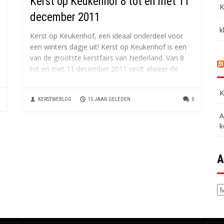
Kerst op Keukenhof 8 tot en met 11
K
december 2011
k
Kerst op Keukenhof, een ideaal onderdeel voor
een winters dagje uit! Kerst op Keukenhof is een
van de grootste kerstfairs van Nederland. Van 8
tot en met 11 december 2011 vindt alweer de
vierde editie van dit grootse evenement plaats op
het prachtige terrein van Kasteel Keukenhof.
K
KERSTWEBLOG
15 JAAR GELEDEN
0
Geniet...
A
k
A
Ar