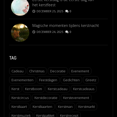
het kerstfeest
DECEMBER 25, 2025
0
Magische momenten tijdens kerstnacht
DECEMBER 24, 2025
0
TAG
Cadeau
Christmas
Decoratie
Evenement
Evenementen
Feestdagen
Gedichten
Greetz
Kerst
Kerstboom
Kerstcadeau
Kerstcadeaus
Kerstcircus
Kerstdecoratie
Kerstevenement
Kerstkaart
Kerstkaarten
Kerstman
Kerstmarkt
Kerstmuziek
Kerstpakket
Kerstrecept