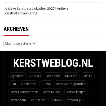
Antieke kerstbeurs oktober 2025!! Antieke
kerstballen/versiering
ARCHIEVEN
Archieven
KERSTWEBLOG.NL
Algemeen
Cadeau
Decoratie
Diversen
Familie
Film
Gedichten
Humor
Kerst Achtergronden
Kerst Evenementen
Kerst Muziek
Kerst Plaatjes
Kerstboom
Knutselen
Nieuws
Persoonlijk