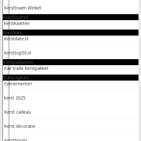
Kersttruien Winkel
Kerstkaarten
kerstkaarten
Kerstlinks
Kerstdate.nl
Kersttop50.nl
Kerstpakketten
Fair trade kerstpakket
Startpagina's
Evenementen
kerst 2025
Kerst cadeau
Kerst decoratie
Kerstboom