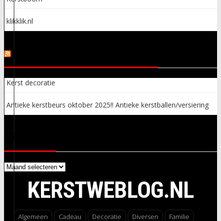
klikklik.nl
KERSTSPULLEN ADVERTENTIES
Kerst decoratie
Antieke kerstbeurs oktober 2025!! Antieke kerstballen/versiering
ARCHIEVEN
Archieven
KERSTWEBLOG.NL
Algemeen
Cadeau
Decoratie
Diversen
Familie