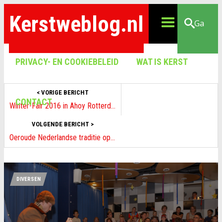
Kerstweblog.nl
Ga
PRIVACY- EN COOKIEBELEID
WAT IS KERST
< VORIGE BERICHT
CONTACT
Winter-Fair 2016 in Ahoy Rotterdam
VOLGENDE BERICHT >
Oeroude Nederlandse traditie op de Winter Village Laren
DIVERSEN