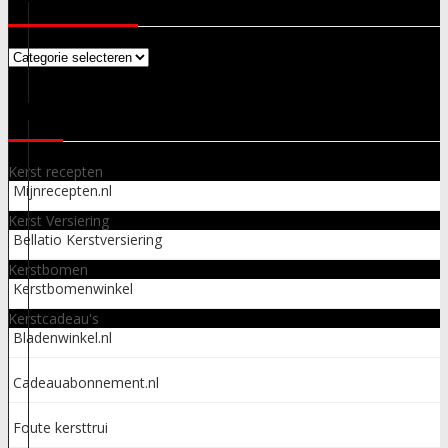
Categorieën
LINKS
Kerst recepten
Mijnrecepten.nl
Kerst Versiering
Bellatio Kerstversiering
Kerstbomen
Kerstbomenwinkel
Kerstcadeau's
Bladenwinkel.nl
Cadeauabonnement.nl
Foute kersttrui