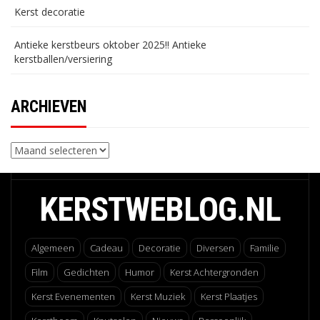
Kerst decoratie
Antieke kerstbeurs oktober 2025!! Antieke
kerstballen/versiering
ARCHIEVEN
Archieven
KERSTWEBLOG.NL
Algemeen
Cadeau
Decoratie
Diversen
Familie
Film
Gedichten
Humor
Kerst Achtergronden
Kerst Evenementen
Kerst Muziek
Kerst Plaatjes