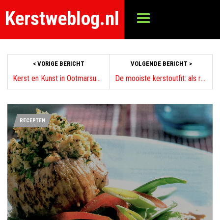
Kerstweblog.nl
< VORIGE BERICHT
VOLGENDE BERICHT >
Kerst en Kunst in Ootmarsum Dinkelland
De mooiste kerstoutfit: als rendier of kerstvrouw
RECEPTEN