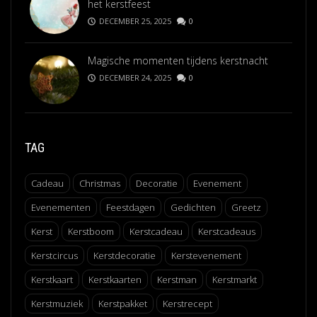
het kerstfeest
DECEMBER 25, 2025
0
Magische momenten tijdens kerstnacht
DECEMBER 24, 2025
0
TAG
Cadeau
Christmas
Decoratie
Evenement
Evenementen
Feestdagen
Gedichten
Greetz
Kerst
Kerstboom
Kerstcadeau
Kerstcadeaus
Kerstcircus
Kerstdecoratie
Kerstevenement
Kerstkaart
Kerstkaarten
Kerstman
Kerstmarkt
Kerstmuziek
Kerstpakket
Kerstrecept