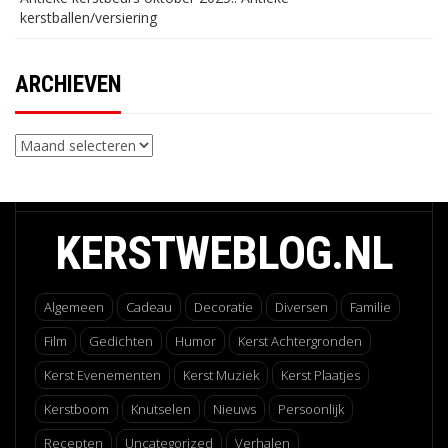
kerstballen/versiering
ARCHIEVEN
Archieven
KERSTWEBLOG.NL
Algemeen
Cadeau
Decoratie
Diversen
Familie
Film
Gedichten
Humor
Kerst Achtergronden
Kerst Evenementen
Kerst Muziek
Kerst Plaatjes
Kerstboom
Knutselen
Nieuws
Persoonlijk
Recepten
Uncategorized
Verhalen