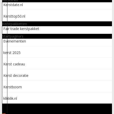
Kerstdate.nl
Kersttop50.nl
Kerstpakketten
Fair trade kerstpakket
Startpagina's
Evenementen
kerst 2025
Kerst cadeau
Kerst decoratie
Kerstboom
klikklik.nl