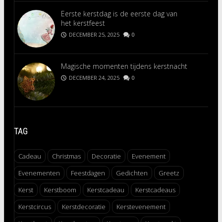
Eerste kerstdag is de eerste dag van
het kerstfeest
DECEMBER 25, 2025
0
Magische momenten tijdens kerstnacht
DECEMBER 24, 2025
0
TAG
Cadeau
Christmas
Decoratie
Evenement
Evenementen
Feestdagen
Gedichten
Greetz
Kerst
Kerstboom
Kerstcadeau
Kerstcadeaus
Kerstcircus
Kerstdecoratie
Kerstevenement