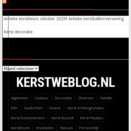
KERSTSPULLEN ADVERTENTIES
Antieke kerstbeurs oktober 2025!! Antieke kerstballen/versiering
Kerst decoratie
ARCHIEVEN
Archieven
KERSTWEBLOG.NL
Algemeen
Cadeau
Decoratie
Diversen
Familie
Film
Gedichten
Humor
Kerst Achtergronden
Kerst Evenementen
Kerst Muziek
Kerst Plaatjes
Kerstboom
Knutselen
Nieuws
Persoonlijk