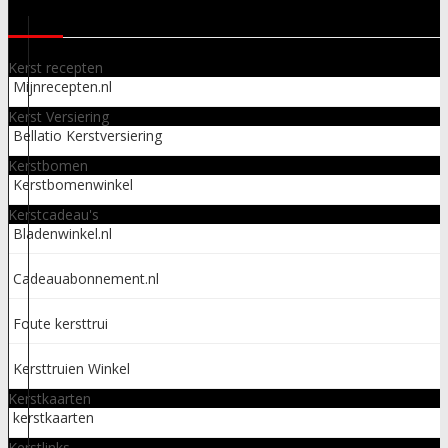
LINKS
Kerst recepten
Mijnrecepten.nl
Kerst Versiering
Bellatio Kerstversiering
Kerstbomen
Kerstbomenwinkel
Kerstcadeau's
Bladenwinkel.nl
Cadeauabonnement.nl
Foute kersttrui
Kersttruien Winkel
Kerstkaarten
kerstkaarten
Kerstlinks