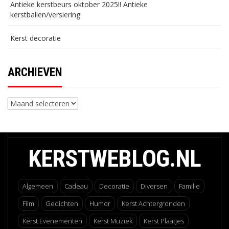
Antieke kerstbeurs oktober 2025!! Antieke
kerstballen/versiering
Kerst decoratie
ARCHIEVEN
Archieven
KERSTWEBLOG.NL
Algemeen
Cadeau
Decoratie
Diversen
Familie
Film
Gedichten
Humor
Kerst Achtergronden
Kerst Evenementen
Kerst Muziek
Kerst Plaatjes