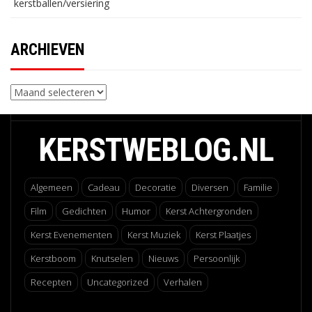
kerstballen/versiering
ARCHIEVEN
Archieven
KERSTWEBLOG.NL
Algemeen
Cadeau
Decoratie
Diversen
Familie
Film
Gedichten
Humor
Kerst Achtergronden
Kerst Evenementen
Kerst Muziek
Kerst Plaatjes
Kerstboom
Knutselen
Nieuws
Persoonlijk
Recepten
Uncategorized
Verhalen