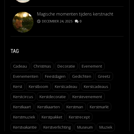
Magische momenten tijdens kerstnacht
DECEMBER 24, 2025
0
TAG
Cadeau
Christmas
Decoratie
Evenement
Evenementen
Feestdagen
Gedichten
Greetz
Kerst
Kerstboom
Kerstcadeau
Kerstcadeaus
Kerstcircus
Kerstdecoratie
Kerstevenement
Kerstkaart
Kerstkaarten
Kerstman
Kerstmarkt
Kerstmuziek
Kerstpakket
Kerstrecept
Kerstvakantie
Kerstverlichting
Museum
Muziek