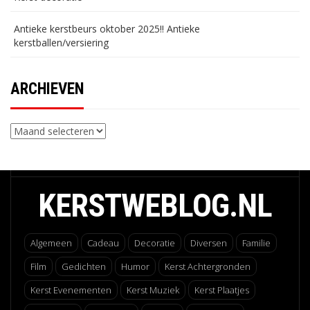
Antieke kerstbeurs oktober 2025!! Antieke
kerstballen/versiering
ARCHIEVEN
Archieven
KERSTWEBLOG.NL
Algemeen
Cadeau
Decoratie
Diversen
Familie
Film
Gedichten
Humor
Kerst Achtergronden
Kerst Evenementen
Kerst Muziek
Kerst Plaatjes