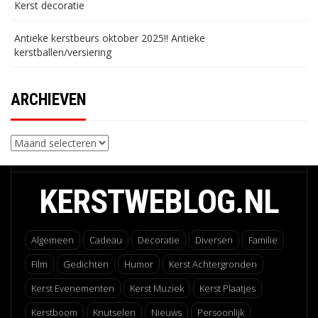
Kerst decoratie
Antieke kerstbeurs oktober 2025!! Antieke
kerstballen/versiering
ARCHIEVEN
Archieven
KERSTWEBLOG.NL
Algemeen
Cadeau
Decoratie
Diversen
Familie
Film
Gedichten
Humor
Kerst Achtergronden
Kerst Evenementen
Kerst Muziek
Kerst Plaatjes
Kerstboom
Knutselen
Nieuws
Persoonlijk