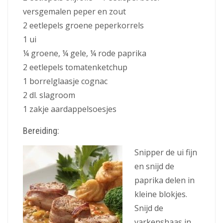
versgemalen peper en zout
2 eetlepels groene peperkorrels
1 ui
¼ groene, ¼ gele, ¼ rode paprika
2 eetlepels tomatenketchup
1 borrelglaasje cognac
2 dl. slagroom
1 zakje aardappelsoesjes
Bereiding:
Snipper de ui fijn
en snijd de
paprika delen in
kleine blokjes.
Snijd de
varkenshaas in