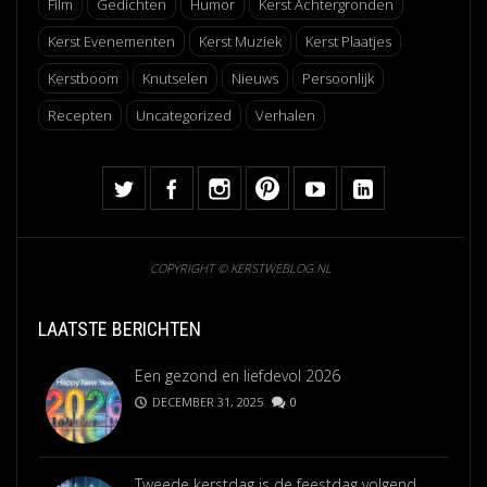
Film
Gedichten
Humor
Kerst Achtergronden
Kerst Evenementen
Kerst Muziek
Kerst Plaatjes
Kerstboom
Knutselen
Nieuws
Persoonlijk
Recepten
Uncategorized
Verhalen
COPYRIGHT © KERSTWEBLOG.NL
LAATSTE BERICHTEN
Een gezond en liefdevol 2026
DECEMBER 31, 2025
0
Tweede kerstdag is de feestdag volgend