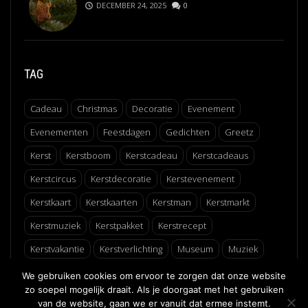
DECEMBER 24, 2025
0
TAG
Cadeau
Christmas
Decoratie
Evenement
Evenementen
Feestdagen
Gedichten
Greetz
Kerst
Kerstboom
Kerstcadeau
Kerstcadeaus
Kerstcircus
Kerstdecoratie
Kerstevenement
Kerstkaart
Kerstkaarten
Kerstman
Kerstmarkt
Kerstmuziek
Kerstpakket
Kerstrecept
Kerstvakantie
Kerstverlichting
Museum
Muziek
Recept
Schaatsen
Winter
Winterfair
We gebruiken cookies om ervoor te zorgen dat onze website
zo soepel mogelijk draait. Als je doorgaat met het gebruiken
van de website, gaan we er vanuit dat ermee instemt.
↑