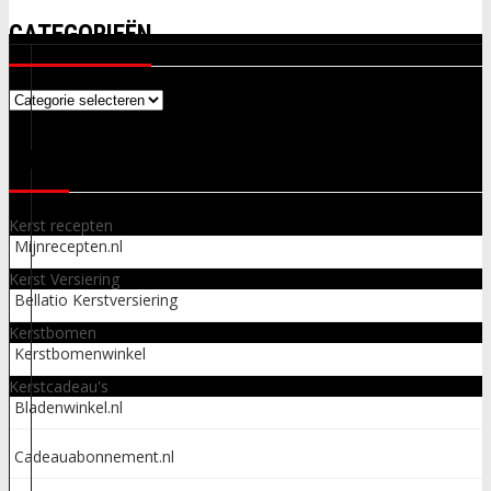
CATEGORIEËN
Categorieën
LINKS
Kerst recepten
Mijnrecepten.nl
Kerst Versiering
Bellatio Kerstversiering
Kerstbomen
Kerstbomenwinkel
Kerstcadeau's
Bladenwinkel.nl
Cadeauabonnement.nl