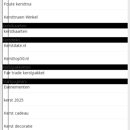
Foute kersttrui
Kersttruien Winkel
Kerstkaarten
kerstkaarten
Kerstlinks
Kerstdate.nl
Kersttop50.nl
Kerstpakketten
Fair trade kerstpakket
Startpagina's
Evenementen
kerst 2025
Kerst cadeau
Kerst decoratie