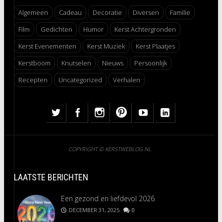
Algemeen
Cadeau
Decoratie
Diversen
Familie
Film
Gedichten
Humor
Kerst Achtergronden
Kerst Evenementen
Kerst Muziek
Kerst Plaatjes
Kerstboom
Knutselen
Nieuws
Persoonlijk
Recepten
Uncategorized
Verhalen
COPYRIGHT © KERSTWEBLOG.NL
LAATSTE BERICHTEN
Een gezond en liefdevol 2026
DECEMBER 31, 2025
0