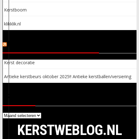
Kerstboom
klikklik.nl
KERSTSPULLEN ADVERTENTIES
Kerst decoratie
Antieke kerstbeurs oktober 2025!! Antieke kerstballen/versiering
ARCHIEVEN
Archieven
KERSTWEBLOG.NL