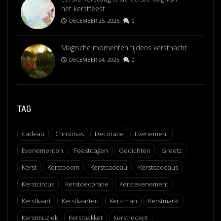
het kerstfeest
DECEMBER 25, 2025
0
Magische momenten tijdens kerstnacht
DECEMBER 24, 2025
0
TAG
Cadeau
Christmas
Decoratie
Evenement
Evenementen
Feestdagen
Gedichten
Greetz
Kerst
Kerstboom
Kerstcadeau
Kerstcadeaus
Kerstcircus
Kerstdecoratie
Kerstevenement
Kerstkaart
Kerstkaarten
Kerstman
Kerstmarkt
Kerstmuziek
Kerstpakket
Kerstrecept