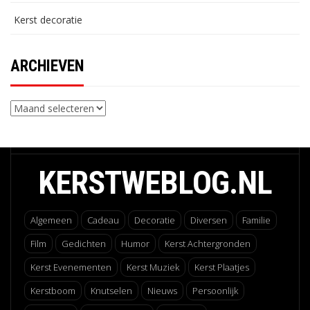
Kerst decoratie
ARCHIEVEN
Archieven
KERSTWEBLOG.NL
Algemeen
Cadeau
Decoratie
Diversen
Familie
Film
Gedichten
Humor
Kerst Achtergronden
Kerst Evenementen
Kerst Muziek
Kerst Plaatjes
Kerstboom
Knutselen
Nieuws
Persoonlijk