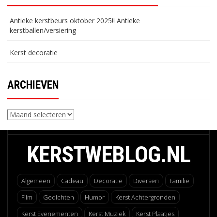
Antieke kerstbeurs oktober 2025!! Antieke
kerstballen/versiering
Kerst decoratie
ARCHIEVEN
Archieven
KERSTWEBLOG.NL
Algemeen
Cadeau
Decoratie
Diversen
Familie
Film
Gedichten
Humor
Kerst Achtergronden
Kerst Evenementen
Kerst Muziek
Kerst Plaatjes