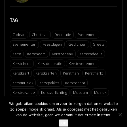
TAG
Cadeau
Christmas
Decoratie
Evenement
Evenementen
Feestdagen
Gedichten
Greetz
Kerst
Kerstboom
Kerstcadeau
Kerstcadeaus
Kerstcircus
Kerstdecoratie
Kerstevenement
Kerstkaart
Kerstkaarten
Kerstman
Kerstmarkt
Kerstmuziek
Kerstpakket
Kerstrecept
Kerstvakantie
Kerstverlichting
Museum
Muziek
Recept
Schaatsen
Winter
Winterfair
We gebruiken cookies om ervoor te zorgen dat onze website
zo soepel mogelijk draait. Als je doorgaat met het gebruiken
van de website, gaan we er vanuit dat ermee instemt.
↑
Ok