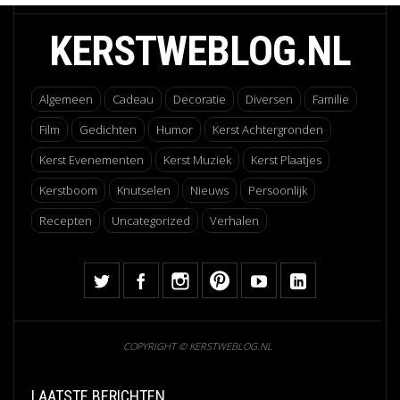
KERSTWEBLOG.NL
Algemeen
Cadeau
Decoratie
Diversen
Familie
Film
Gedichten
Humor
Kerst Achtergronden
Kerst Evenementen
Kerst Muziek
Kerst Plaatjes
Kerstboom
Knutselen
Nieuws
Persoonlijk
Recepten
Uncategorized
Verhalen
COPYRIGHT © KERSTWEBLOG.NL
LAATSTE BERICHTEN