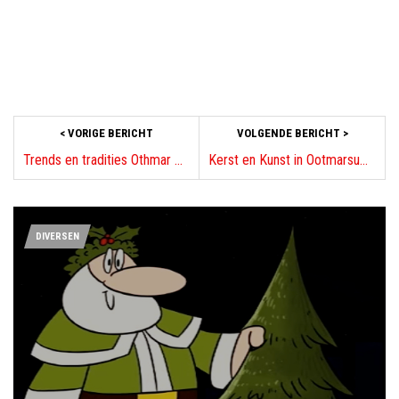
< VORIGE BERICHT
VOLGENDE BERICHT >
Trends en tradities Othmar Decorations
Kerst en Kunst in Ootmarsum Dinkelland
DIVERSEN