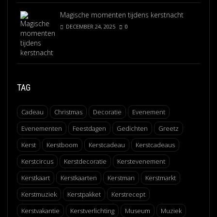
Magische momenten tijdens kerstnacht
DECEMBER 24, 2025
0
TAG
Cadeau
Christmas
Decoratie
Evenement
Evenementen
Feestdagen
Gedichten
Greetz
Kerst
Kerstboom
Kerstcadeau
Kerstcadeaus
Kerstcircus
Kerstdecoratie
Kerstevenement
Kerstkaart
Kerstkaarten
Kerstman
Kerstmarkt
Kerstmuziek
Kerstpakket
Kerstrecept
Kerstvakantie
Kerstverlichting
Museum
Muziek