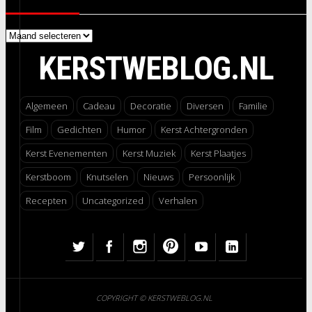
Archieven
KERSTWEBLOG.NL
Algemeen
Cadeau
Decoratie
Diversen
Familie
Film
Gedichten
Humor
Kerst Achtergronden
Kerst Evenementen
Kerst Muziek
Kerst Plaatjes
Kerstboom
Knutselen
Nieuws
Persoonlijk
Recepten
Uncategorized
Verhalen
COPYRIGHT © KERSTWEBLOG.NL