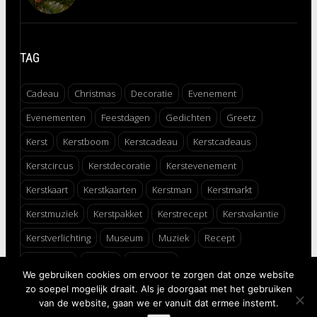
TAG
Cadeau
Christmas
Decoratie
Evenement
Evenementen
Feestdagen
Gedichten
Greetz
Kerst
Kerstboom
Kerstcadeau
Kerstcadeaus
Kerstcircus
Kerstdecoratie
Kerstevenement
Kerstkaart
Kerstkaarten
Kerstman
Kerstmarkt
Kerstmuziek
Kerstpakket
Kerstrecept
Kerstvakantie
Kerstverlichting
Museum
Muziek
Recept
Schaatsen
Winter
Winterfair
We gebruiken cookies om ervoor te zorgen dat onze website
zo soepel mogelijk draait. Als je doorgaat met het gebruiken
↑
van de website, gaan we er vanuit dat ermee instemt.