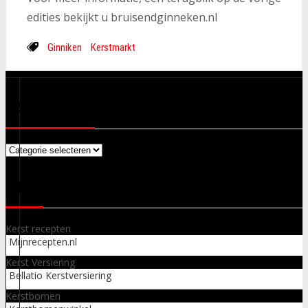
edities bekijkt u bruisendginneken.nl
Ginniken
Kerstmarkt
CATEGORIEËN
Categorieën
LINKS
Kerst recepten
Mijnrecepten.nl
Kerst Versiering
Bellatio Kerstversiering
Kerstbomen