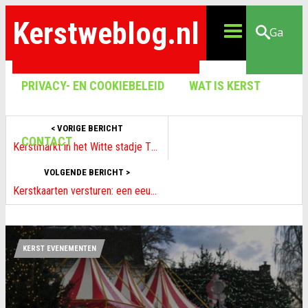
Kerstweblog.nl
Ga
PRIVACY- EN COOKIEBELEID
WAT IS KERST
< VORIGE BERICHT
CONTACT
Kerstmarkt in het Witte stadje Thorn 11 december 2011
VOLGENDE BERICHT >
Kerstkaarten versturen: een eeuwige traditie!
KERST EVENEMENTEN