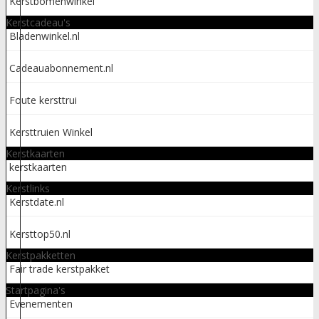
Kerstbomenwinkel
Kerstcadeau's
Bladenwinkel.nl
Cadeauabonnement.nl
Foute kersttrui
Kersttruien Winkel
Kerstkaarten
kerstkaarten
Kerstlinks
Kerstdate.nl
Kersttop50.nl
Kerstpakketten
Fair trade kerstpakket
Startpagina's
Evenementen