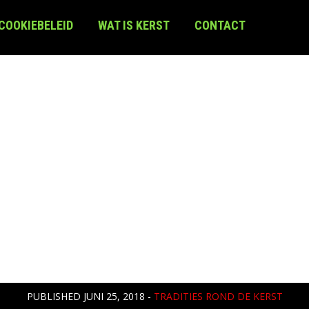
 COOKIEBELEID
WAT IS KERST
CONTACT
PUBLISHED
JUNI 25, 2018
-
TRADITIES ROND DE KERST