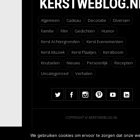
KERSTWEBLOG.N
Algemeen
Cadeau
Decoratie
Diversen
Familie
Film
Gedichten
Humor
Kerst Achtergronden
Kerst Evenementen
Kerst Muziek
Kerst Plaatjes
Kerstboom
Knutselen
Nieuws
Persoonlijk
Recepten
Uncategorized
Verhalen
COPYRIGHT © KERSTWEBLOG.NL
We gebruiken cookies om ervoor te zorgen dat onze webs