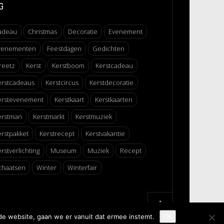
G
adeau
Christmas
Decoratie
Evenement
venementen
Feestdagen
Gedichten
reetz
Kerst
Kerstboom
Kerstcadeau
erstcadeaus
Kerstcircus
Kerstdecoratie
erstevenement
Kerstkaart
Kerstkaarten
erstman
Kerstmarkt
Kerstmuziek
erstpakket
Kerstrecept
Kerstvakantie
rstverlichting
Museum
Muziek
Recept
chaatsen
Winter
Winterfair
↑
de website, gaan we er vanuit dat ermee instemt.
Ok