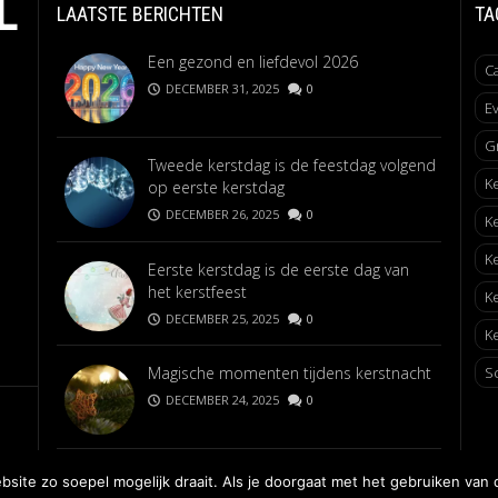
L
LAATSTE BERICHTEN
TA
Een gezond en liefdevol 2026
C
DECEMBER 31, 2025
0
E
G
Tweede kerstdag is de feestdag volgend
K
op eerste kerstdag
DECEMBER 26, 2025
0
K
K
Eerste kerstdag is de eerste dag van
het kerstfeest
K
DECEMBER 25, 2025
0
Ke
Magische momenten tijdens kerstnacht
S
DECEMBER 24, 2025
0
ite zo soepel mogelijk draait. Als je doorgaat met het gebruiken van 