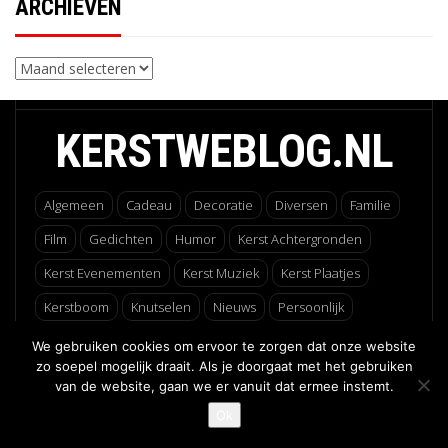
ARCHIEVEN
Archieven
KERSTWEBLOG.NL
Algemeen
Cadeau
Decoratie
Diversen
Familie
Film
Gedichten
Humor
Kerst Achtergronden
Kerst Evenementen
Kerst Muziek
Kerst Plaatjes
Kerstboom
Knutselen
Nieuws
Persoonlijk
Recepten
Uncategorized
Verhalen
We gebruiken cookies om ervoor te zorgen dat onze website
zo soepel mogelijk draait. Als je doorgaat met het gebruiken
van de website, gaan we er vanuit dat ermee instemt.
Ok