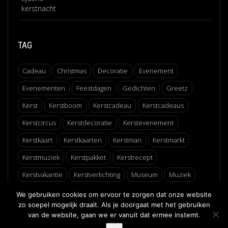
TAG
Cadeau
Christmas
Decoratie
Evenement
Evenementen
Feestdagen
Gedichten
Greetz
Kerst
Kerstboom
Kerstcadeau
Kerstcadeaus
Kerstcircus
Kerstdecoratie
Kerstevenement
Kerstkaart
Kerstkaarten
Kerstman
Kerstmarkt
Kerstmuziek
Kerstpakket
Kerstrecept
Kerstvakantie
Kerstverlichting
Museum
Muziek
Recept
Schaatsen
Winter
Winterfair
We gebruiken cookies om ervoor te zorgen dat onze website
zo soepel mogelijk draait. Als je doorgaat met het gebruiken
van de website, gaan we er vanuit dat ermee instemt.
↑