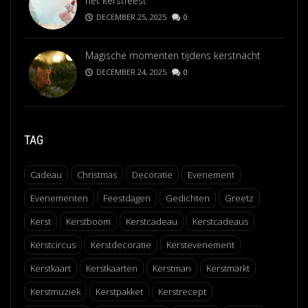
het kerstfeest
DECEMBER 25, 2025
0
Magische momenten tijdens kerstnacht
DECEMBER 24, 2025
0
TAG
Cadeau
Christmas
Decoratie
Evenement
Evenementen
Feestdagen
Gedichten
Greetz
Kerst
Kerstboom
Kerstcadeau
Kerstcadeaus
Kerstcircus
Kerstdecoratie
Kerstevenement
Kerstkaart
Kerstkaarten
Kerstman
Kerstmarkt
Kerstmuziek
Kerstpakket
Kerstrecept