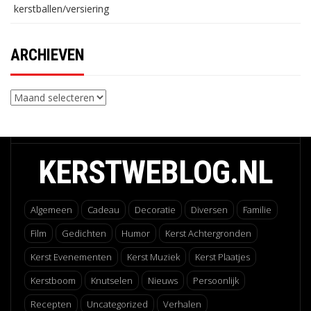
kerstballen/versiering
ARCHIEVEN
Archieven
KERSTWEBLOG.NL
Algemeen
Cadeau
Decoratie
Diversen
Familie
Film
Gedichten
Humor
Kerst Achtergronden
Kerst Evenementen
Kerst Muziek
Kerst Plaatjes
Kerstboom
Knutselen
Nieuws
Persoonlijk
Recepten
Uncategorized
Verhalen