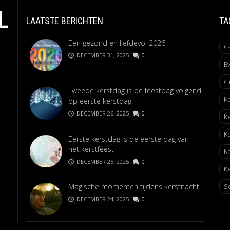
L
LAATSTE BERICHTEN
TA
Een gezond en liefdevol 2026
C
DECEMBER 31, 2025
0
E
G
Tweede kerstdag is de feestdag volgend
K
op eerste kerstdag
DECEMBER 26, 2025
0
K
K
Eerste kerstdag is de eerste dag van
het kerstfeest
K
DECEMBER 25, 2025
0
Ke
Magische momenten tijdens kerstnacht
S
DECEMBER 24, 2025
0