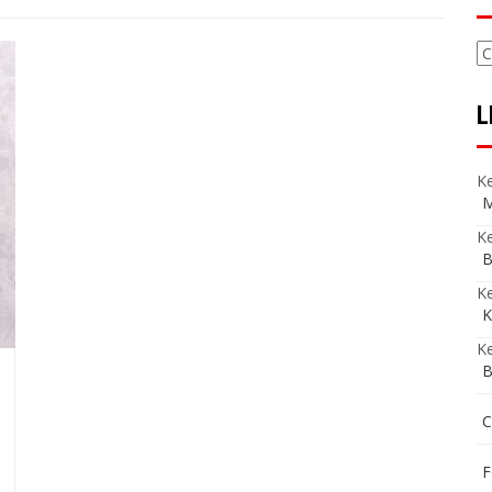
C
L
Ke
M
Ke
B
K
K
Ke
B
C
F