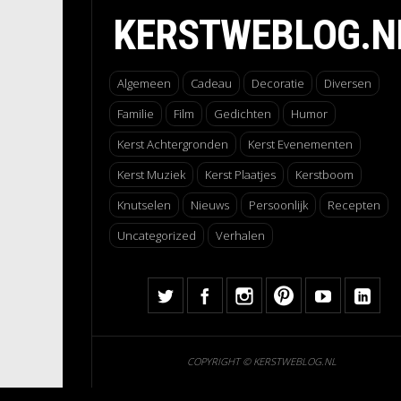
KERSTWEBLOG.N
Algemeen
Cadeau
Decoratie
Diversen
Familie
Film
Gedichten
Humor
Kerst Achtergronden
Kerst Evenementen
Kerst Muziek
Kerst Plaatjes
Kerstboom
Knutselen
Nieuws
Persoonlijk
Recepten
Uncategorized
Verhalen
COPYRIGHT © KERSTWEBLOG.NL