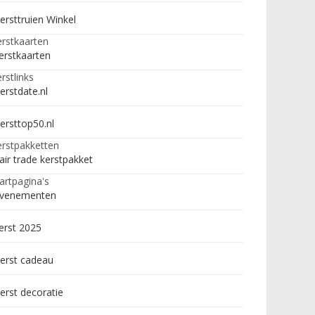
ersttruien Winkel
rstkaarten
erstkaarten
rstlinks
erstdate.nl
ersttop50.nl
rstpakketten
air trade kerstpakket
artpagina's
venementen
erst 2025
erst cadeau
erst decoratie