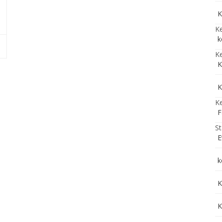
K
Ke
k
Ke
K
K
Ke
F
St
E
k
K
K