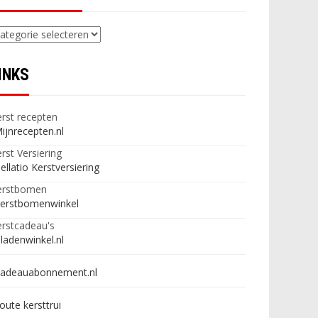
ategorieën
INKS
rst recepten
ijnrecepten.nl
rst Versiering
ellatio Kerstversiering
erstbomen
erstbomenwinkel
rstcadeau's
ladenwinkel.nl
adeauabonnement.nl
oute kersttrui