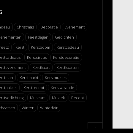
G
adeau
Christmas
Decoratie
Evenement
venementen
Feestdagen
Gedichten
reetz
Kerst
Kerstboom
Kerstcadeau
erstcadeaus
Kerstcircus
Kerstdecoratie
erstevenement
Kerstkaart
Kerstkaarten
erstman
Kerstmarkt
Kerstmuziek
erstpakket
Kerstrecept
Kerstvakantie
rstverlichting
Museum
Muziek
Recept
chaatsen
Winter
Winterfair
↑