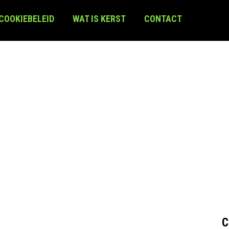
 COOKIEBELEID
WAT IS KERST
CONTACT
C