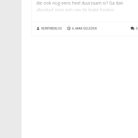
die ook nog eens heel duurzaam is? Ga dan
absoluut voor een van de leuke houten
kerstbomen van houtenkerstboom.com. Een
creatieve houten kerstboom kent ontzettend veel
KERSTWEBLOG
6 JAAR GELEDEN
0
voordelen ten opzichte van een...