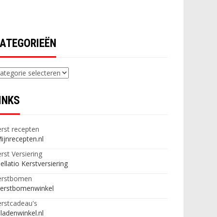
ATEGORIEËN
ategorieën
INKS
rst recepten
ijnrecepten.nl
rst Versiering
ellatio Kerstversiering
erstbomen
erstbomenwinkel
rstcadeau's
ladenwinkel.nl