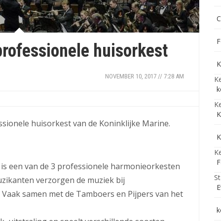
C
F
rofessionele huisorkest
K
NOVEMBER 10, 2017 // 7:28 AM
Ke
k
Ke
K
ssionele huisorkest van de Koninklijke Marine.
K
Ke
F
 is een van de 3 professionele harmonieorkesten
St
uzikanten verzorgen de muziek bij
E
s. Vaak samen met de Tamboers en Pijpers van het
k