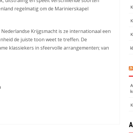
, uitstraling en speelt verschillende soorten
K
enland regelmatig om de Marinierskapel
K
e Nederlandse Krijgsmacht is ze internationaal een
K
nheid de juiste toon weet te treffen. De
e klassiekers in sfeervolle arrangementen; van
k
A
a
k
K
A