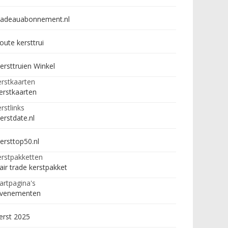
adeauabonnement.nl
oute kersttrui
ersttruien Winkel
rstkaarten
erstkaarten
rstlinks
erstdate.nl
ersttop50.nl
rstpakketten
air trade kerstpakket
artpagina's
venementen
erst 2025