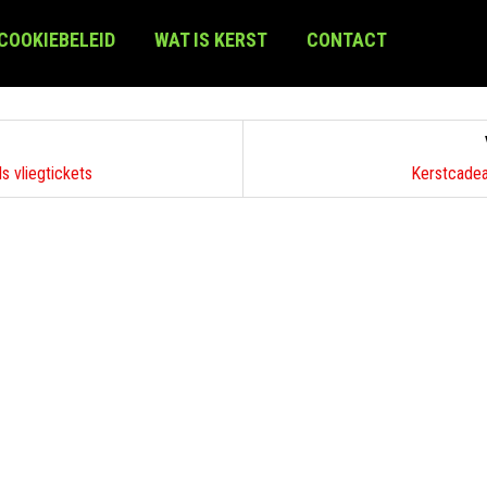
 COOKIEBELEID
WAT IS KERST
CONTACT
s vliegtickets
Kerstcadea