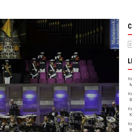
C
C
L
Ke
M
Ke
B
K
K
Ke
B