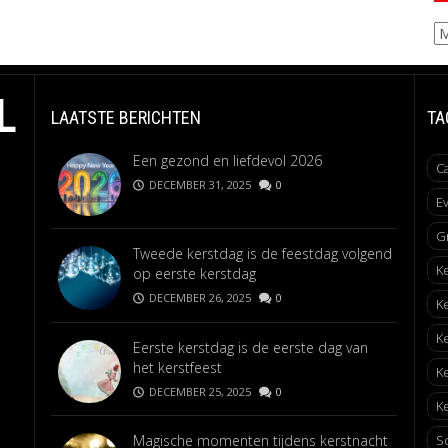
Ar
L
LAATSTE BERICHTEN
TA
Een gezond en liefdevol 2026
C
DECEMBER 31, 2025
0
E
G
Tweede kerstdag is de feestdag volgend
K
op eerste kerstdag
DECEMBER 26, 2025
0
K
K
Eerste kerstdag is de eerste dag van
het kerstfeest
K
DECEMBER 25, 2025
0
Ke
Magische momenten tijdens kerstnacht
S