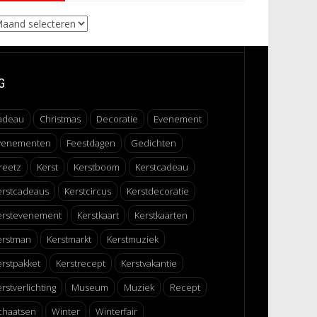
chieven
G
adeau
Christmas
Decoratie
Evenement
venementen
Feestdagen
Gedichten
reetz
Kerst
Kerstboom
Kerstcadeau
erstcadeaus
Kerstcircus
Kerstdecoratie
erstevenement
Kerstkaart
Kerstkaarten
erstman
Kerstmarkt
Kerstmuziek
erstpakket
Kerstrecept
Kerstvakantie
rstverlichting
Museum
Muziek
Recept
chaatsen
Winter
Winterfair