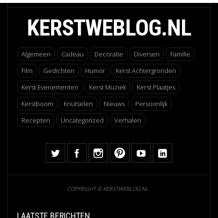
KERSTWEBLOG.NL
Algemeen
Cadeau
Decoratie
Diversen
Familie
Film
Gedichten
Humor
Kerst Achtergronden
Kerst Evenementen
Kerst Muziek
Kerst Plaatjes
Kerstboom
Knutselen
Nieuws
Persoonlijk
Recepten
Uncategorized
Verhalen
COPYRIGHT © KERSTWEBLOG.NL
LAATSTE BERICHTEN