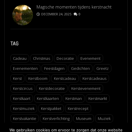
Magische momenten tijdens kerstnacht
DECEMBER 24, 2025
0
TAG
Cadeau
Christmas
Decoratie
Evenement
Evenementen
Feestdagen
Gedichten
Greetz
Kerst
Kerstboom
Kerstcadeau
Kerstcadeaus
Kerstcircus
Kerstdecoratie
Kerstevenement
Kerstkaart
Kerstkaarten
Kerstman
Kerstmarkt
Kerstmuziek
Kerstpakket
Kerstrecept
Kerstvakantie
Kerstverlichting
Museum
Muziek
Recept
Schaatsen
Winter
Winterfair
We gebruiken cookies om ervoor te zorgen dat onze website