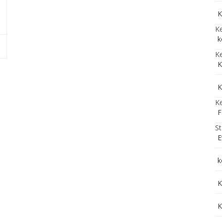
K
Ke
k
Ke
K
K
Ke
F
St
E
k
K
K