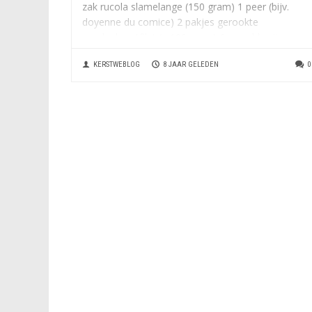
zak rucola slamelange (150 gram) 1 peer (bijv.
doyenne du comice) 2 pakjes gerookte
eendenborstfilet (a 100 gram) 6 gewelde vijgen
(zak 250 gram), in plakjes. Bereiding: Doe de olie,
KERSTWEBLOG
8 JAAR GELEDEN
0
de azijn en de...