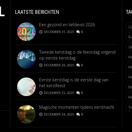
L
LAATSTE BERICHTEN
TA
Een gezond en liefdevol 2026
C
DECEMBER 31, 2025
0
E
G
Tweede kerstdag is de feestdag volgend
K
op eerste kerstdag
DECEMBER 26, 2025
0
K
K
Eerste kerstdag is de eerste dag van
het kerstfeest
K
DECEMBER 25, 2025
0
Ke
Magische momenten tijdens kerstnacht
S
DECEMBER 24, 2025
0