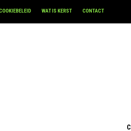
 COOKIEBELEID
WAT IS KERST
CONTACT
C