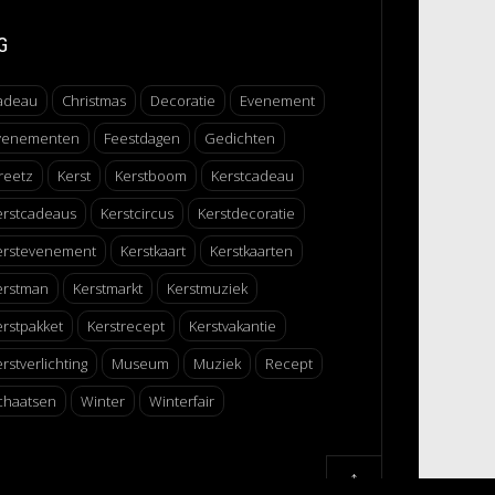
G
adeau
Christmas
Decoratie
Evenement
venementen
Feestdagen
Gedichten
reetz
Kerst
Kerstboom
Kerstcadeau
erstcadeaus
Kerstcircus
Kerstdecoratie
erstevenement
Kerstkaart
Kerstkaarten
erstman
Kerstmarkt
Kerstmuziek
erstpakket
Kerstrecept
Kerstvakantie
rstverlichting
Museum
Muziek
Recept
chaatsen
Winter
Winterfair
↑