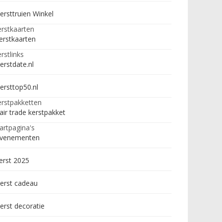
ersttruien Winkel
rstkaarten
erstkaarten
rstlinks
erstdate.nl
ersttop50.nl
rstpakketten
air trade kerstpakket
artpagina's
venementen
erst 2025
erst cadeau
erst decoratie