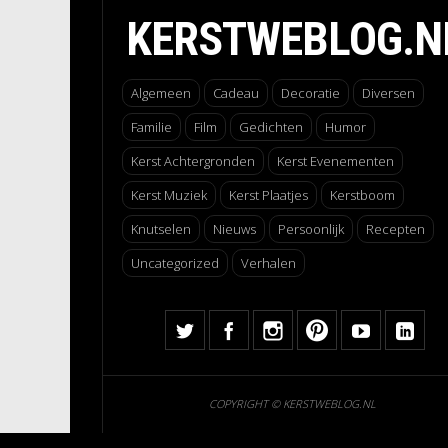
KERSTWEBLOG.N
Algemeen
Cadeau
Decoratie
Diversen
Familie
Film
Gedichten
Humor
Kerst Achtergronden
Kerst Evenementen
Kerst Muziek
Kerst Plaatjes
Kerstboom
Knutselen
Nieuws
Persoonlijk
Recepten
Uncategorized
Verhalen
COPYRIGHT © KERSTWEBLOG.NL