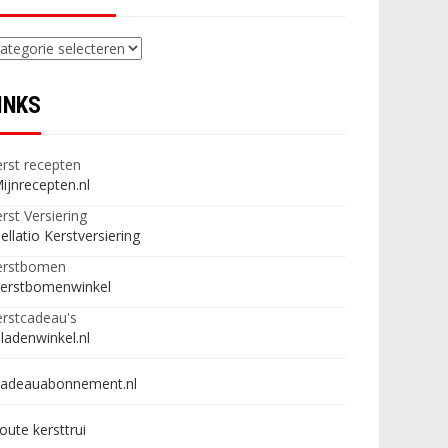
ategorieën
INKS
rst recepten
ijnrecepten.nl
rst Versiering
ellatio Kerstversiering
erstbomen
erstbomenwinkel
rstcadeau's
ladenwinkel.nl
adeauabonnement.nl
oute kersttrui