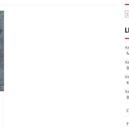
C
L
Ke
M
Ke
B
K
K
Ke
B
C
F