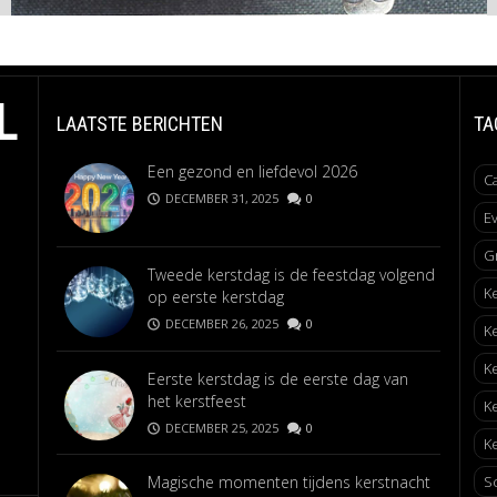
L
LAATSTE BERICHTEN
TA
Een gezond en liefdevol 2026
C
DECEMBER 31, 2025
0
E
G
Tweede kerstdag is de feestdag volgend
K
op eerste kerstdag
DECEMBER 26, 2025
0
K
K
Eerste kerstdag is de eerste dag van
het kerstfeest
K
DECEMBER 25, 2025
0
Ke
Magische momenten tijdens kerstnacht
S