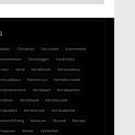
G
adeau
Christmas
Decoratie
Evenement
venementen
Feestdagen
Gedichten
reetz
Kerst
Kerstboom
Kerstcadeau
erstcadeaus
Kerstcircus
Kerstdecoratie
erstevenement
Kerstkaart
Kerstkaarten
erstman
Kerstmarkt
Kerstmuziek
erstpakket
Kerstrecept
Kerstvakantie
rstverlichting
Museum
Muziek
Recept
chaatsen
Winter
Winterfair