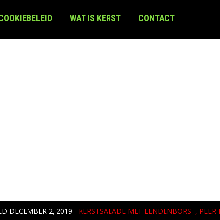
 COOKIEBELEID
WAT IS KERST
CONTACT
HED
DECEMBER 2, 2019
-
KERSTSALADE MET EENDENBORST, PEER E