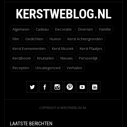
KERSTWEBLOG.NL
Algemeen
Cadeau
Decoratie
Diversen
Familie
Film
Gedichten
Humor
Kerst Achtergronden
Kerst Evenementen
Kerst Muziek
Kerst Plaatjes
Kerstboom
Knutselen
Nieuws
Persoonlijk
Recepten
Uncategorized
Verhalen
COPYRIGHT © KERSTWEBLOG.NL
LAATSTE BERICHTEN