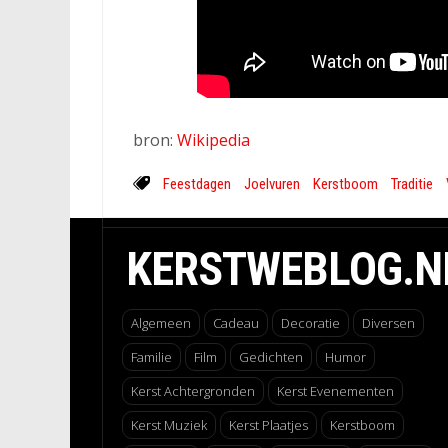
bron:
Wikipedia
Feestdagen
Joelvuren
Kerstboom
Traditie
KERSTWEBLOG.N
Algemeen
Cadeau
Decoratie
Diversen
Familie
Film
Gedichten
Humor
Kerst Achtergronden
Kerst Evenementen
Kerst Muziek
Kerst Plaatjes
Kerstboom