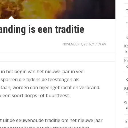
C
F
ding is een traditie
K
NOVEMBER 7, 2016 // 7:09 AM
Ke
k
Ke
K
in het begin van het nieuwe jaar in veel
parren die tijdens de feestdagen als
K
taan, worden dan bijeengebracht en verbrand.
Ke
F
 een soort dorps- of buurtfeest.
St
E
uit de eeuwenoude traditie om het nieuwe jaar
k