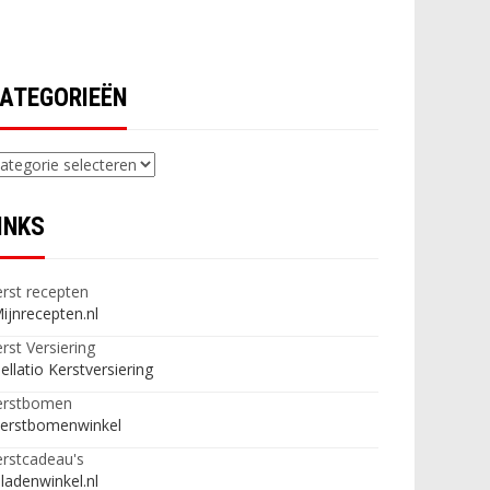
ATEGORIEËN
ategorieën
INKS
rst recepten
ijnrecepten.nl
rst Versiering
ellatio Kerstversiering
erstbomen
erstbomenwinkel
rstcadeau's
ladenwinkel.nl