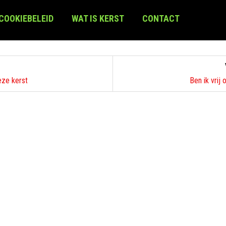
 COOKIEBELEID
WAT IS KERST
CONTACT
eze kerst
Ben ik vrij