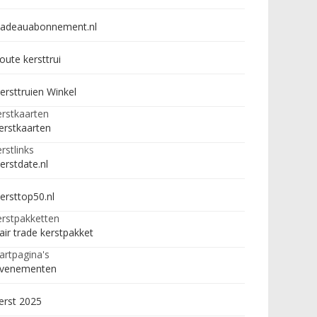
adeauabonnement.nl
oute kersttrui
ersttruien Winkel
rstkaarten
erstkaarten
rstlinks
erstdate.nl
ersttop50.nl
rstpakketten
air trade kerstpakket
artpagina's
venementen
erst 2025