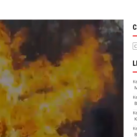
C
C
L
Ke
M
Ke
B
K
K
Ke
B