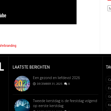
Ar
Verbranding
L
LAATSTE BERICHTEN
TA
Een gezond en liefdevol 2026
C
DECEMBER 31, 2025
0
E
G
Tweede kerstdag is de feestdag volgend
K
op eerste kerstdag