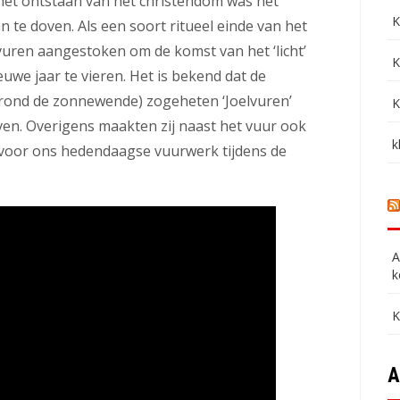
 het ontstaan van het christendom was het
K
 te doven. Als een soort ritueel einde van het
vuren aangestoken om de komst van het ‘licht’
K
euwe jaar te vieren. Het is bekend dat de
t rond de zonnewende) zogeheten ‘Joelvuren’
K
en. Overigens maakten zij naast het vuur ook
k
de voor ons hedendaagse vuurwerk tijdens de
A
k
K
A