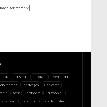
chieven
G
adeau
Christmas
Decoratie
Evenement
venementen
Feestdagen
Gedichten
reetz
Kerst
Kerstboom
Kerstcadeau
erstcadeaus
Kerstcircus
Kerstdecoratie