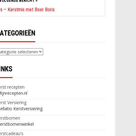
VOLGENDE BERICHT >
is – Kerstmis met Boer Boris
ATEGORIEËN
ategorieën
INKS
rst recepten
ijnrecepten.nl
rst Versiering
ellatio Kerstversiering
erstbomen
erstbomenwinkel
rstcadeau's