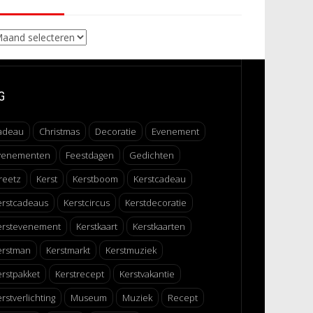
chieven
G
adeau
Christmas
Decoratie
Evenement
venementen
Feestdagen
Gedichten
reetz
Kerst
Kerstboom
Kerstcadeau
erstcadeaus
Kerstcircus
Kerstdecoratie
erstevenement
Kerstkaart
Kerstkaarten
erstman
Kerstmarkt
Kerstmuziek
erstpakket
Kerstrecept
Kerstvakantie
rstverlichting
Museum
Muziek
Recept