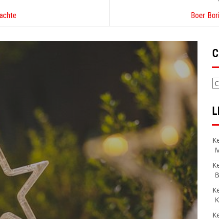
nachte
Boer Bor
C
C
L
Ke
M
Ke
B
K
K
Ke