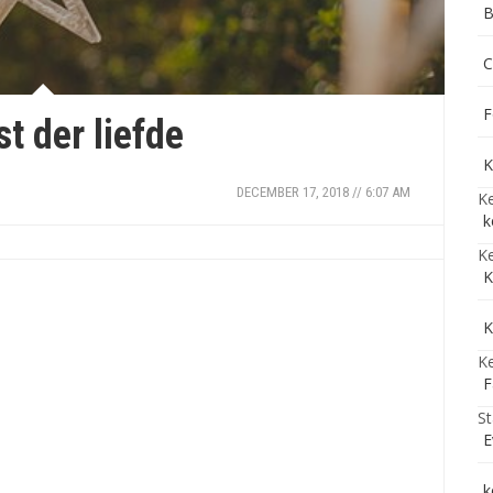
B
C
F
st der liefde
K
DECEMBER 17, 2018 // 6:07 AM
Ke
k
Ke
K
K
Ke
F
St
E
k