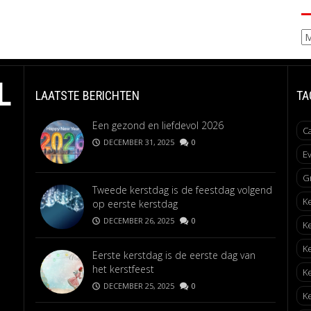
Ar
L
LAATSTE BERICHTEN
TA
Een gezond en liefdevol 2026
C
DECEMBER 31, 2025
0
E
G
Tweede kerstdag is de feestdag volgend
K
op eerste kerstdag
DECEMBER 26, 2025
0
K
K
Eerste kerstdag is de eerste dag van
het kerstfeest
K
DECEMBER 25, 2025
0
Ke