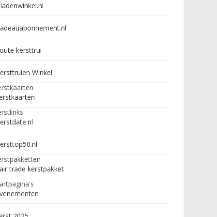
ladenwinkel.nl
adeauabonnement.nl
oute kersttrui
ersttruien Winkel
rstkaarten
erstkaarten
rstlinks
erstdate.nl
ersttop50.nl
rstpakketten
air trade kerstpakket
artpagina's
venementen
erst 2025