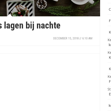
C
F
s lagen bij nachte
K
DECEMBER 15, 2018 // 6:10 AM
Ke
k
Ke
K
K
Ke
F
St
E
k