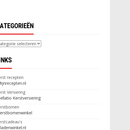
ATEGORIEËN
ategorieën
INKS
rst recepten
ijnrecepten.nl
rst Versiering
ellatio Kerstversiering
erstbomen
erstbomenwinkel
rstcadeau's
ladenwinkel.nl