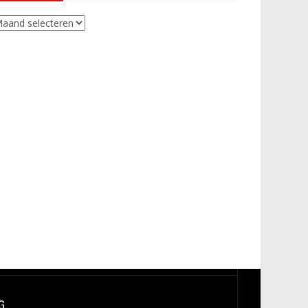
chieven
G