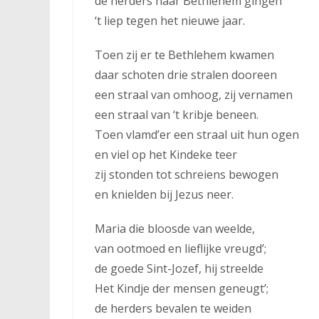
de herders naar Bethlehem gingen
‘t liep tegen het nieuwe jaar.
Toen zij er te Bethlehem kwamen
daar schoten drie stralen dooreen
een straal van omhoog, zij vernamen
een straal van ‘t kribje beneen.
Toen vlamd’er een straal uit hun ogen
en viel op het Kindeke teer
zij stonden tot schreiens bewogen
en knielden bij Jezus neer.
Maria die bloosde van weelde,
van ootmoed en lieflijke vreugd’;
de goede Sint-Jozef, hij streelde
Het Kindje der mensen geneugt’;
de herders bevalen te weiden