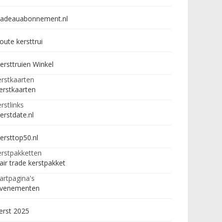
adeauabonnement.nl
oute kersttrui
ersttruien Winkel
rstkaarten
erstkaarten
rstlinks
erstdate.nl
ersttop50.nl
rstpakketten
air trade kerstpakket
artpagina's
venementen
erst 2025