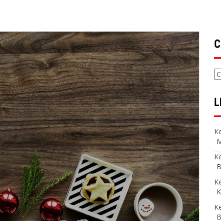
C
C
L
Ke
M
Ke
B
K
K
Ke
B