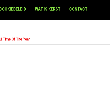
 COOKIEBELEID
WAT IS KERST
CONTACT
ul Time Of The Year