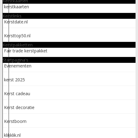
Kerstkaarten
kerstkaarten
Kerstlinks
Kerstdate.nl
Kersttop50.nl
Kerstpakketten
Fair trade kerstpakket
Startpagina's
Evenementen
kerst 2025
Kerst cadeau
Kerst decoratie
Kerstboom
klikklik.nl