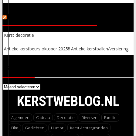
KERSTSPULLEN ADVERTENTIES
Kerst decoratie
Antieke kerstbeurs oktober 2025!! Antieke kerstballen/versiering
ARCHIEVEN
Archieven
KERSTWEBLOG.NL
Algemeen
Cadeau
Decoratie
Diversen
Familie
Film
Gedichten
Humor
Kerst Achtergronden