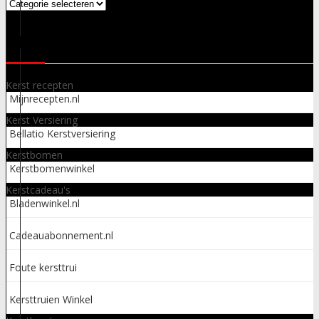
Categorieën
LINKS
Kerst recepten
Mijnrecepten.nl
Kerst Versiering
Bellatio Kerstversiering
Kerstbomen
Kerstbomenwinkel
Kerstcadeau's
Bladenwinkel.nl
Cadeauabonnement.nl
Foute kersttrui
Kersttruien Winkel