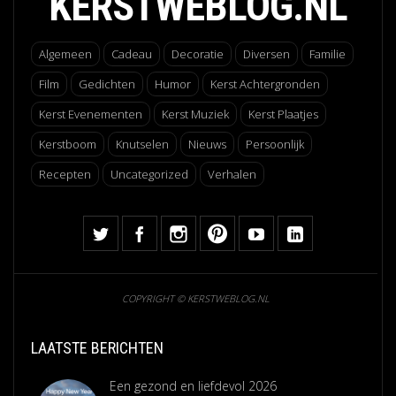
KERSTWEBLOG.NL
Algemeen
Cadeau
Decoratie
Diversen
Familie
Film
Gedichten
Humor
Kerst Achtergronden
Kerst Evenementen
Kerst Muziek
Kerst Plaatjes
Kerstboom
Knutselen
Nieuws
Persoonlijk
Recepten
Uncategorized
Verhalen
COPYRIGHT © KERSTWEBLOG.NL
LAATSTE BERICHTEN
Een gezond en liefdevol 2026